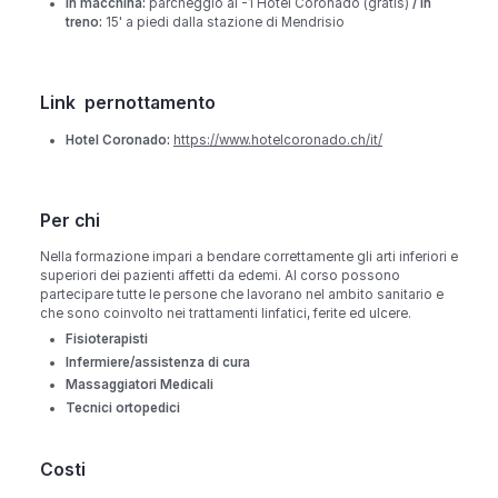
In macchina:
parcheggio al -1 Hotel Coronado (gratis)
/ In
treno:
15'
a piedi dalla stazione di Mendrisio
Link pernottamento
Hotel Coronado:
https://www.hotelcoronado.ch/it/
Per chi
Nella formazione impari a bendare correttamente gli arti inferiori e
superiori dei pazienti affetti da edemi. Al corso possono
partecipare tutte le persone che lavorano nel ambito sanitario e
che sono coinvolto nei trattamenti linfatici, ferite ed ulcere.
Fisioterapisti
Infermiere/assistenza di cura
Massaggiatori Medicali
Tecnici ortopedici
Costi