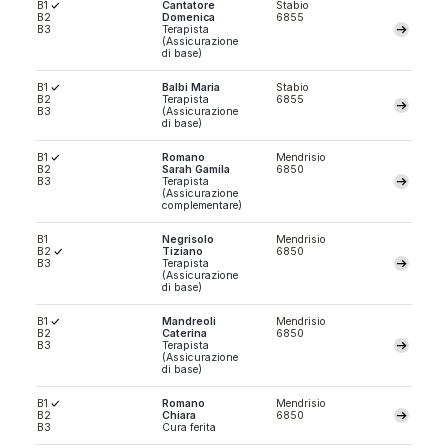
B1
Cantatore
Stabio
B2
Domenica
6855
B3
Terapista
(Assicurazione
di base)
B1
Balbi Maria
Stabio
B2
Terapista
6855
B3
(Assicurazione
di base)
B1
Romano
Mendrisio
B2
Sarah Gamila
6850
B3
Terapista
(Assicurazione
complementare)
B1
Negrisolo
Mendrisio
B2
Tiziano
6850
B3
Terapista
(Assicurazione
di base)
B1
Mandreoli
Mendrisio
B2
Caterina
6850
B3
Terapista
(Assicurazione
di base)
B1
Romano
Mendrisio
B2
Chiara
6850
B3
Cura ferita