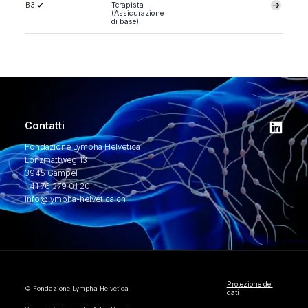
B3
Terapista
(Assicurazione
di base)
Contatti
Fondazione Lympha Helvetica
Lonzmattweg 13
3945 Gampel
+41 76 379 01 20
info@lympha-helvetica.ch
Protezione dei
© Fondazione Lympha Helvetica
dati