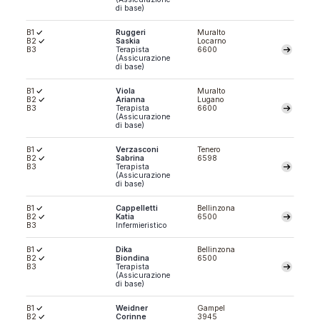
di base)
B1
Ruggeri
Muralto
B2
Saskia
Locarno
B3
Terapista
6600
(Assicurazione
di base)
B1
Viola
Muralto
B2
Arianna
Lugano
B3
Terapista
6600
(Assicurazione
di base)
B1
Verzasconi
Tenero
B2
Sabrina
6598
B3
Terapista
(Assicurazione
di base)
B1
Cappelletti
Bellinzona
B2
Katia
6500
B3
Infermieristico
B1
Dika
Bellinzona
B2
Biondina
6500
B3
Terapista
(Assicurazione
di base)
B1
Weidner
Gampel
B2
Corinne
3945