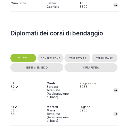
Cura ferita
Bähler
Thun
Gabriela
3600
Diplomati dei corsi di bendaggio
TUTTI
COMPRESSIONE
TERAPISTA AB
TERAPISTA AC
INFERMIERISTICO
CURA FERITA
B1
Conti
Pregassona
B2
Barbara
6963
B3
Terapista
(Assicurazione
di base)
B1
Morotti
Lugano
B2
Maria
6900
B3
Terapista
(Assicurazione
di base)