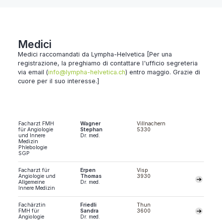
Medici
Medici raccomandati da Lympha-Helvetica [Per una
registrazione, la preghiamo di contattare l'ufficio segreteria
via email (
info@lympha-helvetica.ch
) entro maggio. Grazie di
cuore per il suo interesse.]
Facharzt FMH
Wagner
Villnachern
für Angiologie
Stephan
5330
und Innere
Dr. med.
Medizin
Phlebologie
SGP
Facharzt für
Erpen
Visp
Angiologie und
Thomas
3930
Allgemeine
Dr. med.
Innere Medizin
Fachärztin
Friedli
Thun
FMH für
Sandra
3600
Angiologie
Dr. med.