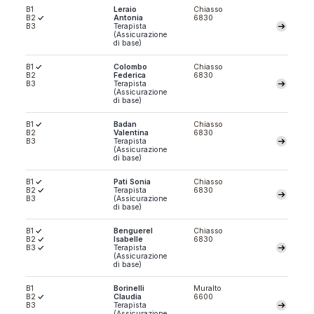
B1
Leraio
Chiasso
B2
Antonia
6830
B3
Terapista
(Assicurazione
di base)
B1
Colombo
Chiasso
B2
Federica
6830
B3
Terapista
(Assicurazione
di base)
B1
Badan
Chiasso
B2
Valentina
6830
B3
Terapista
(Assicurazione
di base)
B1
Pati Sonia
Chiasso
B2
Terapista
6830
B3
(Assicurazione
di base)
B1
Benguerel
Chiasso
B2
Isabelle
6830
B3
Terapista
(Assicurazione
di base)
B1
Borinelli
Muralto
B2
Claudia
6600
B3
Terapista
(Assicurazione